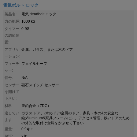
電気ボルト ロック
製品名:
電気 deadbolt ロック
力の把握:
1000 kg
タイマー
0-9S
の調節装
置:
アプリケ
金属、ガラス、または木のドア
ーション:
フィーチ
フェイルセーフ
ャー:
信号:
N/A
センサー
磁石スイッチ センサー
を開けて
下さい:
材料:
亜鉛合金（ZDC）
適してい
ガラス ドア、/木のドア/金属のドア、家具（木の&の安全な
錠;Aluminum&家具フレームに）、アクセス管理、狭いドアのため
ます:
の外的な取付け金属をかぶせて下さい
重量:
0.9キロ
保証:
2年