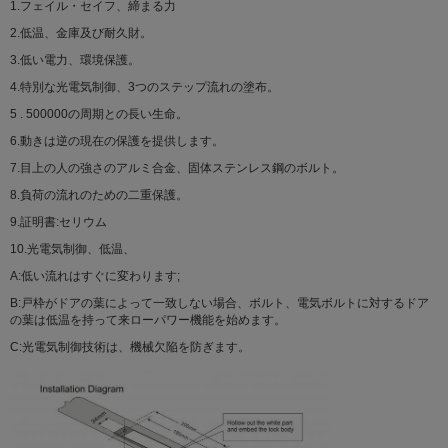
1.フェイル・セイフ、締まる力
2.低温、金庫及び耐久財。
3.低い電力、環境保護。
4.特別な光電気制御、3つのステップ流れの塗布。
5 . 500000の周期との長い生命。
6.動きは逆の現在の保護を提供します。
7.目上の人の強さのアルミ合金、固体ステンレス鋼のボルト。
8.負荷の流れのための二重保護。
9.証明書:セリウム
10.光電気制御、低温、
A:低い流れはすぐに変わります;
B:戸枠がドアの葉によって一致しない場合、ボルト、電気ボルトに対するドア
の葉は低温を持って来ローパワー機能を始めます。
C:光電気制御技術は、機械欠陥を防ぎます。