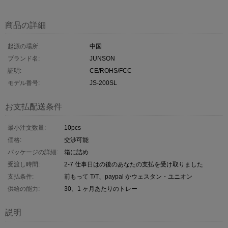
商品の詳細
起源の場所:
中国
ブランド名:
JUNSON
証明:
CE/ROHS/FCC
モデル番号:
JS-200SL
お支払配送条件
最小注文数量:
10pcs
価格:
交渉可能
パッケージの詳細:
箱に詰め
受渡し時間:
2-7 仕事日はの後のあなたの支払を受け取りました
支払条件:
前もって T/T、paypal かウェスタン・ユニオン
供給の能力:
30、1 ヶ月あたりのトレー
説明