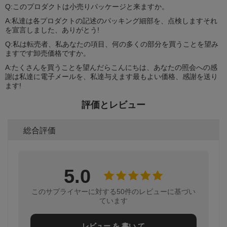
Q:このプロダクトは小売りパッケージと来ますか。
A:私達は各プロダクトの記述のパッキング細部を、点検しますそれ
を宣言しました、ありがとう!
Q:私は転売者、私あなたの項目、何の多くの部分を買うことを望み
ますです卸売価格ですか。
A:たくさんを買うことを望んだらこんにちは、あなたの照会への感
謝は私達に電子メールを、私達与えます最もよい価格、感謝を送り
ます!
評価とレビュー
総合評価
5.0
このサプライヤーに対する50件のレビューに基づい
ています
レビュー を 書い て