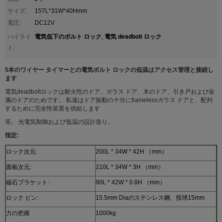
サイズ:
157L*31W*40Hmm
電圧:
DC12V
電気低下のボルト ロック
電気 deadbolt ロック
ハイライ
,
ト:
5本のワイヤー タイマーとの電気ボルト ロックの低温はアクセス管理と接続し
ます
電気deadboltロックは耐火性のドア、ガラス ドア、木のドア、引き戸および金
属のドアのためです。 私達はドア振動の十分にframelessガラス ドアと、配列
するために完全性装置を供給します
等。 光電気制御および低温の設計造り。
指定:
ロック次元:
200L * 34W * 42H （mm）
面板次元:
210L * 34W * 3H （mm）
磁石ブラケット:
90L * 42W * 0.8H （mm）
ロック ピン:
15.5mm Diaのステンレス鋼、投球15mm
力の把握
1000kg