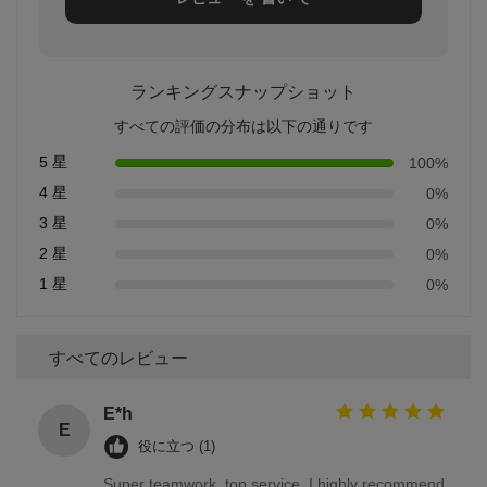
ランキングスナップショット
すべての評価の分布は以下の通りです
5 星
100%
4 星
0%
3 星
0%
2 星
0%
1 星
0%
すべてのレビュー
E*h
E
役に立つ (1)
Super teamwork, top service. I highly recommend