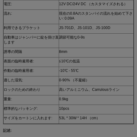
電圧:
12V DC/24V DC （カスタマイズされる）
流れ:
現在の0.8Aのスタンバイの流れを始めて下さ
い: 0.09A
利用できるブラケット
JS-701D、JS-101D、JS-100D
自動車はジャンパーに錠を掛け直
調節可能な0-9s
します
誘導の間隔
8mm
表面の臨時雇用者:
≦10℃の低温
作動の臨時雇用者:
-10℃ - 55℃
適した湿気:
0-90% （不凝縮）
ロックのための終わり
高いアルミニウム、Carrulousライン
重量:
0.9kg
標準的なパッキング:
10pcs
サイズをカートンに入れます:
53L * 30W * 14H （cm）
記述: