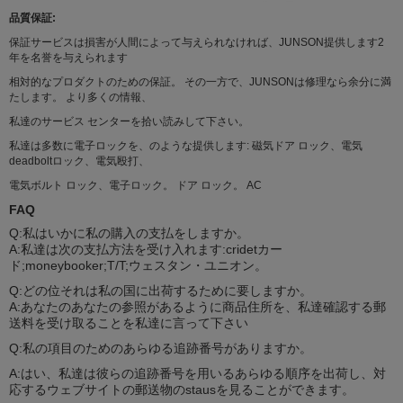
品質保証:
保証サービスは損害が人間によって与えられなければ、JUNSON提供します2
年を名誉を与えられます
相対的なプロダクトのための保証。 その一方で、JUNSONは修理なら余分に満
たします。 より多くの情報、
私達のサービス センターを拾い読みして下さい。
私達は多数に電子ロックを、のような提供します: 磁気ドア ロック、電気
deadboltロック、電気殴打、
電気ボルト ロック、電子ロック。 ドア ロック。 AC
FAQ
Q:私はいかに私の購入の支払をしますか。
A:私達は次の支払方法を受け入れます:cridetカー
ド;moneybooker;T/T;ウェスタン・ユニオン。
Q:どの位それは私の国に出荷するために要しますか。
A:あなたのあなたの参照があるように商品住所を、私達確認する郵
送料を受け取ることを私達に言って下さい
Q:私の項目のためのあらゆる追跡番号がありますか。
A:はい、私達は彼らの追跡番号を用いるあらゆる順序を出荷し、対
応するウェブサイトの郵送物のstausを見ることができます。