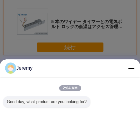
5 本のワイヤー タイマーとの電気ボ
ルト ロックの低温はアクセス管理と
接続します
続行
電気ボルト ロック
多く
Jeremy
2:04 AM
鉄material/12Vの
力を握るフェイ
マイクロ キャビネ
節電の電
Good day, what product are you looking for?
新しい設計最も小
ル・セイフ電気保
ットの検出を用い
ロック・キ
さいキャビネット
証ボルト ロックの
る電気ボルト ロッ
ンダーは徴
ロックの電気ロッ
アクセス管理
ク、電気ほぞ穴ロ
210SL
ク
1000kg
ック
命を導き
言語を変えて下さい
Japanese