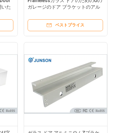
cDoor
Framelessガラス ドアのためのUの
開いた
ガレージのドア ブラケットのアル
ミニウム砂吹き終了するJS-60U
ベストプライス
のU字
ガラス ドア アルミニウムZブラケ