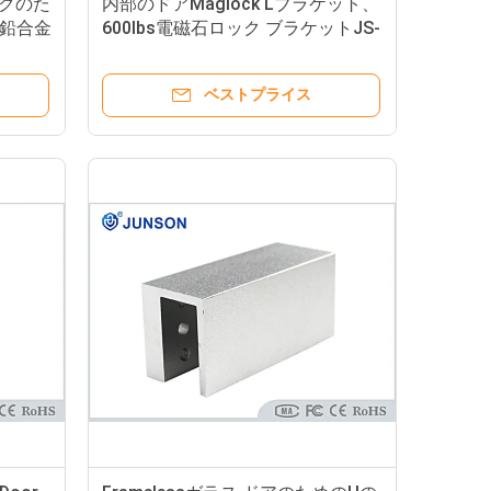
ロックのた
内部のドアMaglock Lブラケット、
鉛合金
600lbs電磁石ロック ブラケットJS-
28L
ベストプライス