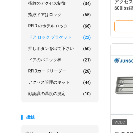
アクセス
指紋のアクセス制御
(34)
600lb
ドア ロ
指紋ドアはロック
(65)
RFID のホテル ロック
(66)
ドア ロック ブラケット
(22)
押しボタンを出て下さい
(60)
ドアのパニック棒
(21)
RFIDカードリーダー
(28)
アクセス管理のキット
(44)
顔認識の温度の測定
(10)
接触