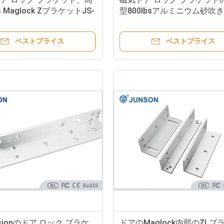
s Maglock ZブラケットJS-
型800lbsアルミニウム砂吹き
35Uを終えました
ベストプライス
ベストプライス
esionのドア ロック ブラケ
ドアのMaglock内部のZLブ