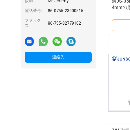
接触:
溝JS-
Mr. Jeremy
4mmの
電話番号:
86-0755-23900515
ト
ファック
86-755-82779102
ス:
連絡先