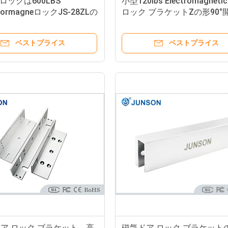
ロックは600LBS
小型120lbs Electromagneti
ictormagneロックJS-28ZLの
ロック ブラケットZの形90°
lluminumの合金をかっこに
モードJS-60Z
す
ベストプライス
ベストプライス
ア ロック ブラケット、高
磁気ドア ロック ブラケット