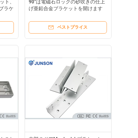
ケット、
90°は電磁石ロックの砂吹きの仕上
Lブラケ
げ亜鉛合金ブラケットを開けます
ベストプライス