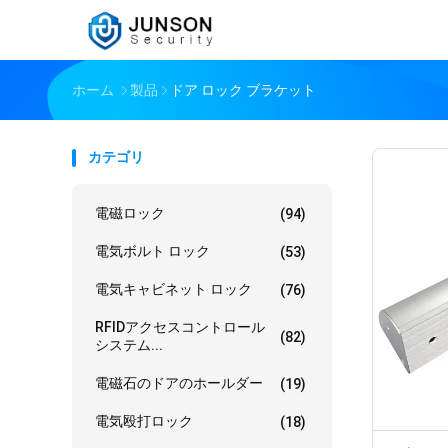
ホーム
製品
ドア ロック ブラケット
カテゴリ
電磁ロック
(94)
電気ボルト ロック
(53)
電気キャビネット ロック
(76)
RFIDアクセスコントロール
(82)
システム...
電磁石のドアのホールダー
(19)
電気殴打ロック
(18)