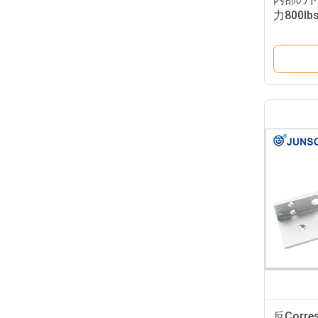
力800lb
35ZL
反Corr