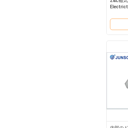
Z&L磁気
Electr
ためのA
入れま
内部のド