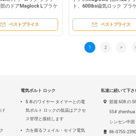
部のドアMaglock Lブラケ
ト、600lbs磁気ロック ブラ
-28Lのセリウムの承認
ベストプライス
ベストプライス
1
2
>
電気ボルト ロック
私達に続いて下さ
5 本のワイヤー タイマーとの電
部屋 608 の S
のド
気ボルト ロックの低温はアクセ
55# zhenhu
ス管理と接続します
シンセン中国
ク
力を握るフェイル・セイフ電気
86-0755-239