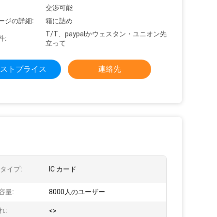
交渉可能
ージの詳細:
箱に詰め
T/T、paypalかウェスタン・ユニオン先
件:
立って
ストプライス
連絡先
 タイプ:
IC カード
容量:
8000人のユーザー
れ:
<>