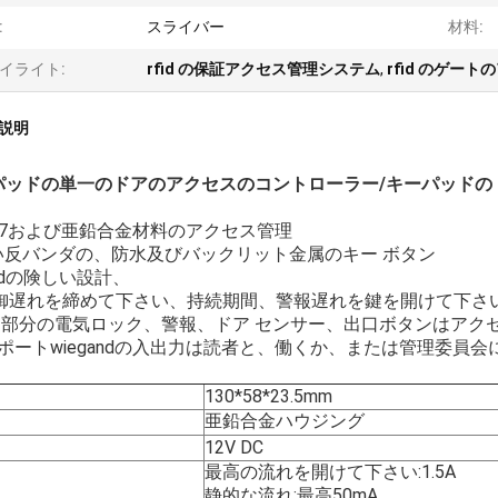
:
スライバー
材料:
イライト:
rfid の保証アクセス管理システム
,
rfid のゲー
説明
パッドの単一のドアのアクセスのコントローラー/キーパッドのドア
IP67および亜鉛合金材料のアクセス管理
細い反バンダの、防水及びバックリット金属のキー ボタン
dの険しい設計、
. 制御遅れを締めて下さい、持続期間、警報遅れを鍵を開けて下さ
 第3部分の電気ロック、警報、ドア センサー、出口ボタンはアクセ
サポートwiegandの入出力は読者と、働くか、または管理委員
130*58*23.5mm
亜鉛合金ハウジング
12V DC
最高の流れを開けて下さい:1.5A
静的な流れ:最高50mA