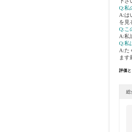
下さ
Q:
A:
を見
Q:
A:
Q:
A:
ます
評価と
総