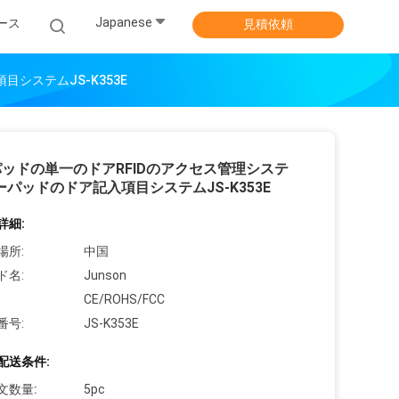
Japanese
ース
見積依頼
システムJS-K353E
ッドの単一のドアRFIDのアクセス管理システ
ーパッドのドア記入項目システムJS-K353E
詳細:
場所:
中国
ド名:
Junson
CE/ROHS/FCC
番号:
JS-K353E
配送条件:
文数量:
5pc