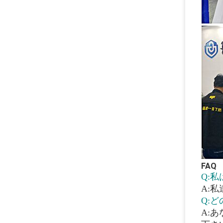
FAQ
Q:
A:私
Q:
A: