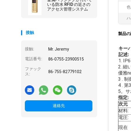
いる防水 RFID の近さの
色
アクセス管理システム
ハ
接触
製品の
キー
接触:
Mr. Jeremy
記述:
電話番号:
86-0755-23900515
1. 
2. 
ファック
86-755-82779102
優雅n
ス:
3 
4 .
5。
指定:
次元
連絡先
材料:
電圧:
現在