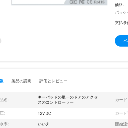
価格:
パッケ
支払条
ベ
報
製品の説明
評価とレビュー
キーパッドの単一のドアのアクセ
品名:
カード
スのコントローラー
圧:
カード
12V DC
水率:
いいえ
開始流