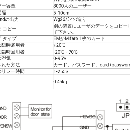
ー容量:
8000人のユーザー
間隔
5-10cm
gandの出力
Wg26/34の造り
別の装置にユーザのデータをコピー
 コピー
て下さい。
 タイプ:
EMかMifare 1枚のカード
の臨時雇用者:
≦20℃
の臨時雇用者
-20℃ - 70℃
の湿気
0-95%
された方法
カード、パスワード、card+passwor
のリレー時間
1-255S
0.45kg