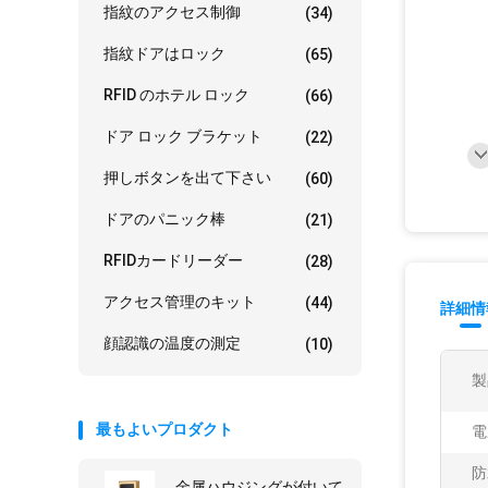
指紋のアクセス制御
(34)
指紋ドアはロック
(65)
RFID のホテル ロック
(66)
ドア ロック ブラケット
(22)
押しボタンを出て下さい
(60)
ドアのパニック棒
(21)
RFIDカードリーダー
(28)
アクセス管理のキット
(44)
詳細情
顔認識の温度の測定
(10)
製
最もよいプロダクト
電
防
金属ハウジングが付いて