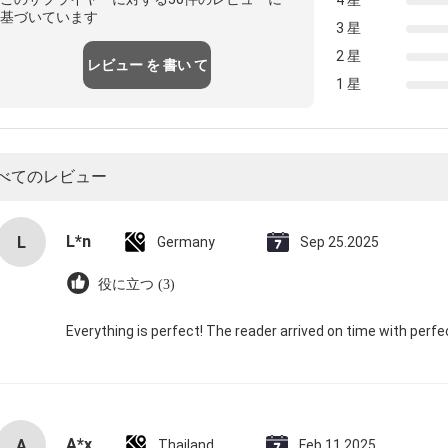
4 星
基づいています
3 星
2 星
レビュー を 書い て
1 星
べてのレビュー
L*n
L
Germany
Sep 25.2025
役に立つ (3)
Everything is perfect! The reader arrived on time with perf
A*x
A
Thailand
Feb 11.2025