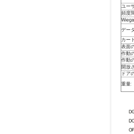
ユーザ
頻度
Wie
データ
カード
表面
作動
作動
開放
ドア
重量: